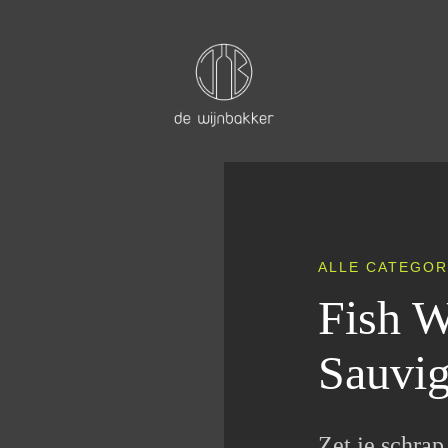
ALLE CATEGOR
Fish W
Sauvi
Zet je schra