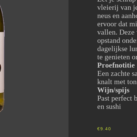
vleierij van j
neus en aanh
ervoor dat mi
vallen. Deze 
opstand onde
dagelijkse l
te genieten 
Proefnotitie
Een zachte sa
knalt met tone
Wijn/spijs
Past perfect 
en sushi
€
9.40