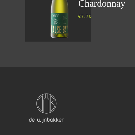
Chardonnay
€
7.70