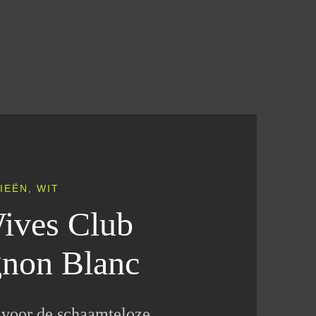
IEËN
,
WIT
ives Club
gnon Blanc
p voor de schaamteloze