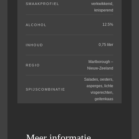
verkwikkend,
SMAAKPROFIEL
knisperend
12.5%
ALCOHOL
0,75 liter
INHOUD
Marlborough –
REGIO
Nieuw-Zeeland
Salades, oesters,
asperges, lichte
SPIJSCOMBINATIE
visgerechten,
geitenkaas
Meer informatie