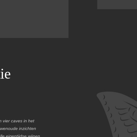
ie
 vier caves in het
uwenoude inzichten
e eigentijdse wijnen.