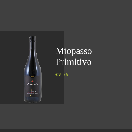
Miopasso
Primitivo
€
8.75