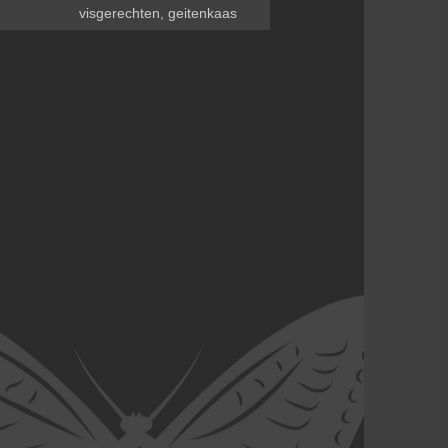
visgerechten, geitenkaas