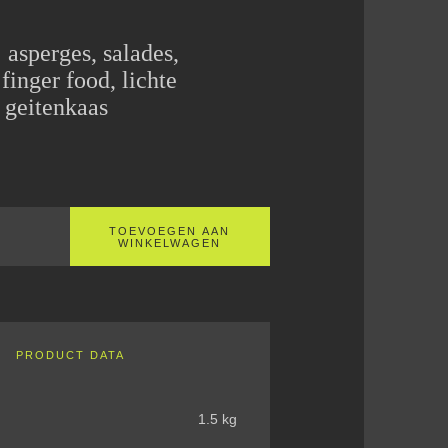
: asperges, salades,
 finger food, lichte
 geitenkaas
TOEVOEGEN AAN
WINKELWAGEN
PRODUCT DATA
1.5 kg