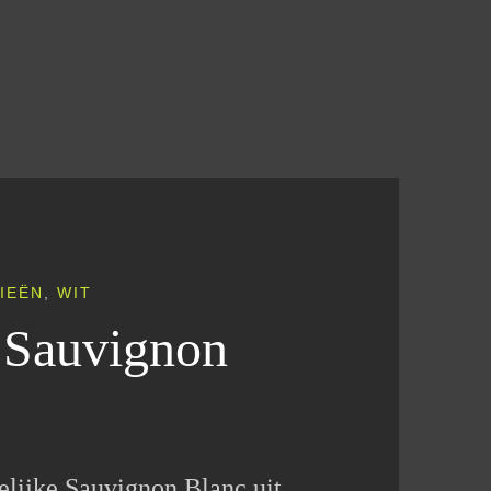
IEËN
,
WIT
 Sauvignon
elijke Sauvignon Blanc uit