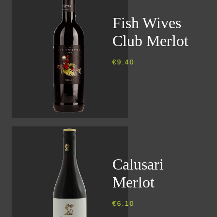
Fish Wives
Club Merlot
€
9.40
Calusari
Merlot
€
6.10