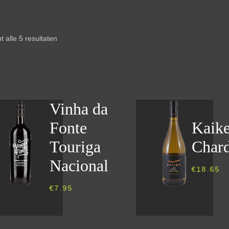
t alle 5 resultaten
Vinha da
Fonte
Kaike
Touriga
Char
Nacional
€
18.65
€
7.95