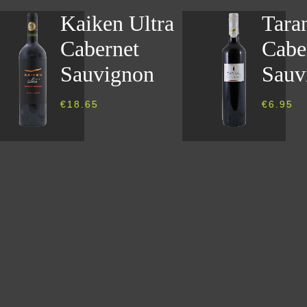
Kaiken Ultra
Tara
Cabernet
Cabe
Sauvignon
Sauv
€
18.65
€
6.95