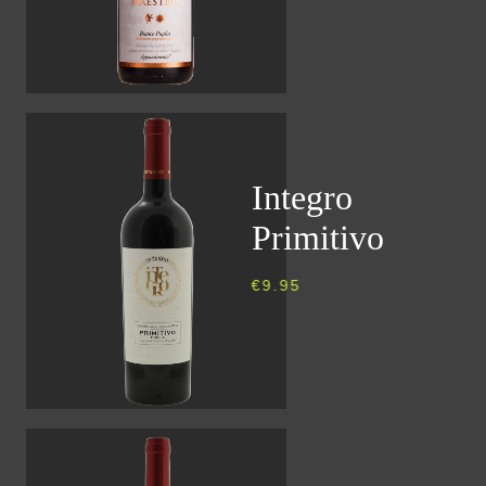
Integro
Primitivo
€
9.95