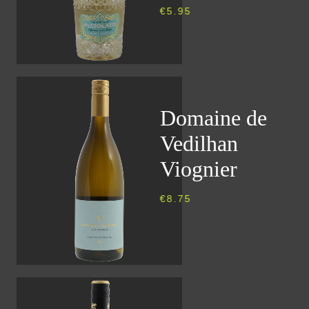
€
5.95
Domaine de
Vedilhan
Viognier
€
8.75