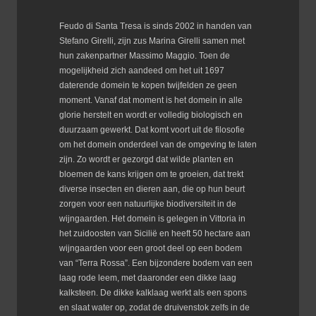
Feudo di Santa Tresa is sinds 2002 in handen van
Stefano Girelli, zijn zus Marina Girelli samen met
hun zakenpartner Massimo Maggio. Toen de
mogelijkheid zich aandeed om het uit 1697
daterende domein te kopen twijfelden ze geen
moment. Vanaf dat moment is het domein in alle
glorie herstelt en wordt er volledig biologisch en
duurzaam gewerkt. Dat komt voort uit de filosofie
om het domein onderdeel van de omgeving te laten
zijn. Zo wordt er gezorgd dat wilde planten en
bloemen de kans krijgen om te groeien, dat trekt
diverse insecten en dieren aan, die op hun beurt
zorgen voor een natuurlijke biodiversiteit in de
wijngaarden. Het domein is gelegen in Vittoria in
het zuidoosten van Sicilië en heeft 50 hectare aan
wijngaarden voor een groot deel op een bodem
van “Terra Rossa”. Een bijzondere bodem van een
laag rode leem, met daaronder een dikke laag
kalksteen. De dikke kalklaag werkt als een spons
en slaat water op, zodat de druivenstok zelfs in de