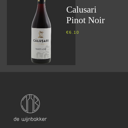
Calusari
Pinot Noir
€
6.10