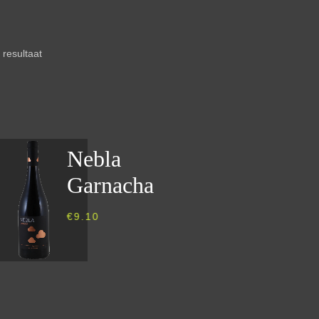
 resultaat
Nebla
Garnacha
€
9.10